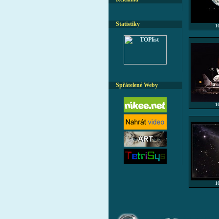
Statistiky
1
Spřátelené Weby
1
1