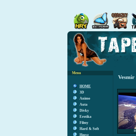
Menu
Vesmír
HOME
3D
Animo
Auta
Dívky
Erotika
Filmy
Hard & Soft
1
Hmyz