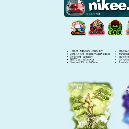
© Nikee 2005
1hry.cz - Superhry Online hry
tapetky.e
JoJoHRY.cz - Superhry a Hry online
MP3sezn
Nejhry.eu - superhry
mojefoto
HRY2.eu - onlinovky
divkadne
SeznamHRY.cz - 1000her
freevide