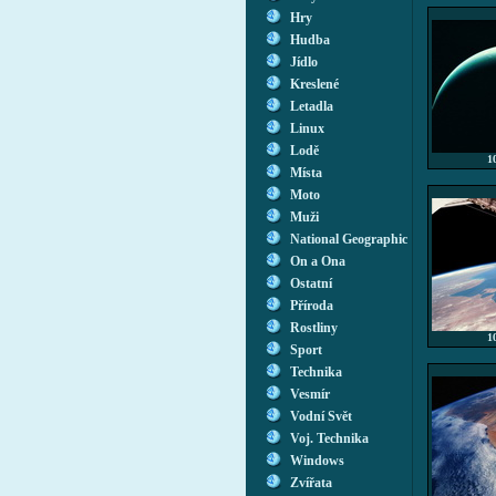
Hry
Hudba
Jídlo
Kreslené
Letadla
Linux
Lodě
1
Místa
Moto
Muži
National Geographic
On a Ona
Ostatní
Příroda
Rostliny
1
Sport
Technika
Vesmír
Vodní Svět
Voj. Technika
Windows
Zvířata