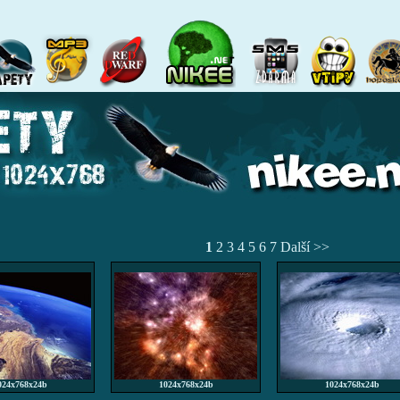
1
2
3
4
5
6
7
Další >>
024x768x24b
1024x768x24b
1024x768x24b