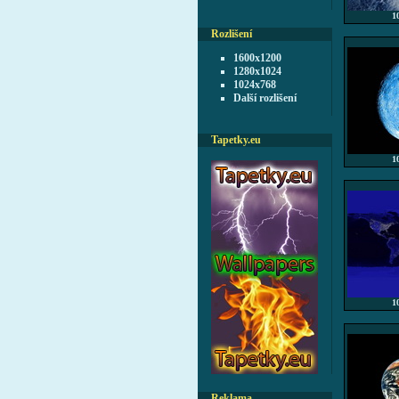
1
Rozlišení
1600x1200
1280x1024
1024x768
Další rozlišení
Tapetky.eu
1
1
Reklama