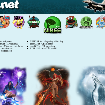
u - wallpapers
NEMOHRY.cz - Superhry a 1001 hry
am.cz - MP3 zdarma
pornGIF.cz - GIF animace
.eu - Místo pro vaše fotky
pornGIF.de - GIF animation
.com - freefoto
TETRISYS.com - Válka médií
o-freefoto.com